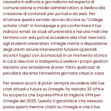
Laureata in editoria e giornalismo ed esperta di
comunicazione e model administration, si dedica alla
creazione di contenuti per portali e siti web. Per
sfruttare questo servizio dovrai cliccare su “College
scholar chat” in homepage e poi confermare il tuo
indirizzo email. Se studi all’università e hai una mail che
termina con .edu potrai accedere alla chat riservata
agli studenti universitari. Omegle mette a disposizione
degli utenti alcune interessanti funzioni opzionali.
Incontri fugaci con sconosciuti in un momento storico
in cui si riescono a malapena a vedere i propri genitori
lasciano una sensazione di aver ‘fatto qualcosa’ di
peculiare durante l’ennesima giornata chiusi in casa.
Per essere sicuro di poter sempre accedere alle tue
chat attuali o future su Omegle, ho testato 33 VPN e
ho scoperto che ExpressVPN è la migliore VPN per
Omegle del 2025. Questo ti garantisce che nessuno
possa spiarti mentre chatti su Omegle e che il tuo