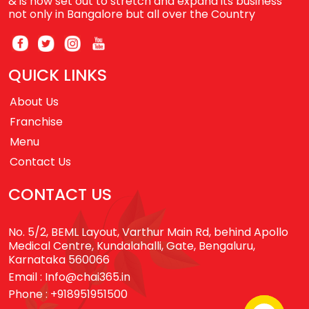
& is now set out to stretch and expand its business
not only in Bangalore but all over the Country
QUICK LINKS
About Us
Franchise
Menu
Contact Us
CONTACT US
No. 5/2, BEML Layout, Varthur Main Rd, behind Apollo
Medical Centre, Kundalahalli, Gate, Bengaluru,
Karnataka 560066
Email :
Info@chai365.in
Phone :
+918951951500